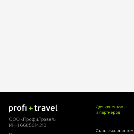
Для клиентов
и партнёров
ООО «Профи.Трэвел»
ИНН 6685014210
Стать экспонентом