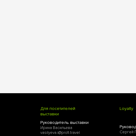
Для посетителей
Loyalty
выставки
Руководитель выставки
Руковод
Ирина Васильева
Сергей 
vasilyeva.i@profi.travel