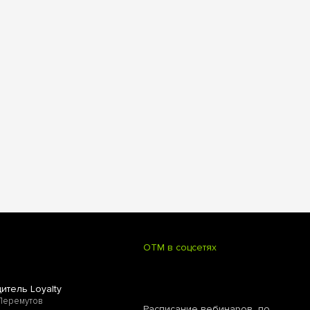
OTM в соцсетях
итель Loyalty
Перемутов
Расписание вебинаров по