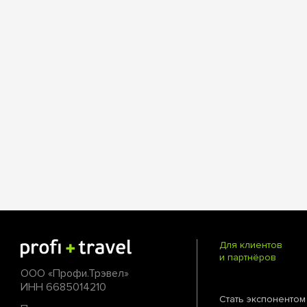
Для клиентов
и партнёров
ООО «Профи.Трэвел»
ИНН 6685014210
Стать экспонентом