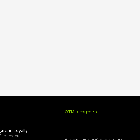
OTM в соцсетях
итель Loyalty
Перемутов
Расписание вебинаров по