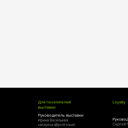
Для посетителей
Loyalty
выставки
Руководитель выставки
Руковод
Ирина Васильева
Сергей 
vasilyeva.i@profi.travel