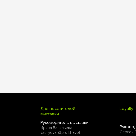
Для посетителей
Loyalty
выставки
Руководитель выставки
Руковод
Ирина Васильева
Сергей 
vasilyeva.i@profi.travel