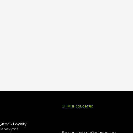
OTM в соцсетях
итель Loyalty
Перемутов
Расписание вебинаров по