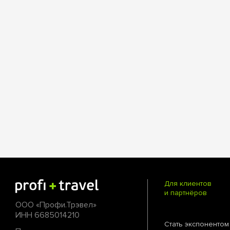
Для клиентов
и партнёров
ООО «Профи.Трэвел»
ИНН 6685014210
Стать экспонентом