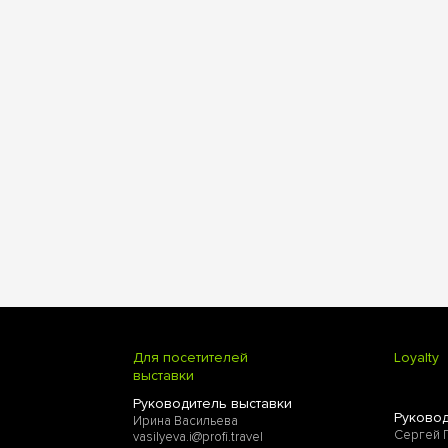
Для посетителей
Loyalty
выставки
Руководитель выставки
Руковод
Ирина Васильева
Сергей 
vasilyeva.i@profi.travel