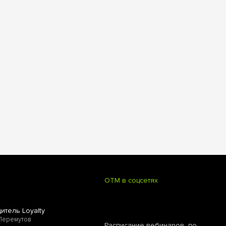
OTM в соцсетях
итель Loyalty
Перемутов
Расписание вебинаров по