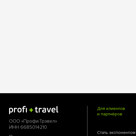
Для клиентов
и партнёров
ООО «Профи.Трэвел»
ИНН 6685014210
Стать экспонентом